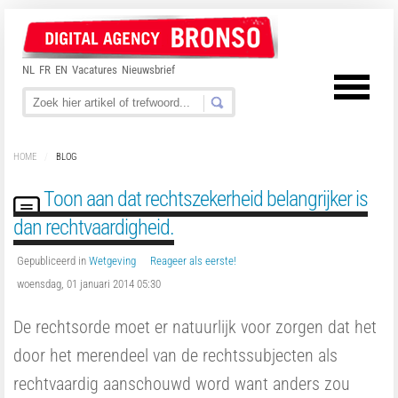
NL
FR
EN
Vacatures
Nieuwsbrief
HOME
/
BLOG
Toon aan dat rechtszekerheid belangrijker is
dan rechtvaardigheid.
Gepubliceerd in
Wetgeving
Reageer als eerste!
woensdag, 01 januari 2014 05:30
De rechtsorde moet er natuurlijk voor zorgen dat het
door het merendeel van de rechtssubjecten als
rechtvaardig aanschouwd word want anders zou