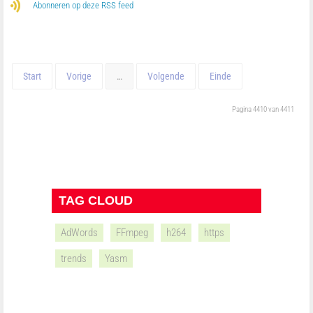
Abonneren op deze RSS feed
Start
Vorige
…
Volgende
Einde
Pagina 4410 van 4411
TAG CLOUD
AdWords
FFmpeg
h264
https
trends
Yasm