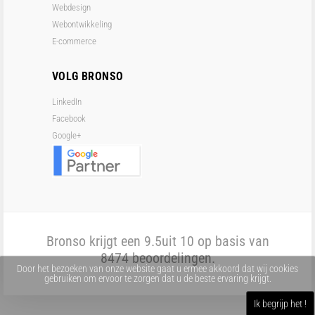
Webdesign
Webontwikkeling
E-commerce
VOLG BRONSO
LinkedIn
Facebook
Google+
Bronso krijgt een
9.5
uit 10 op basis van
8474
beoordelingen.
Door het bezoeken van onze website gaat u ermee akkoord dat wij cookies
gebruiken om ervoor te zorgen dat u de beste ervaring krijgt.
Ik begrijp het !