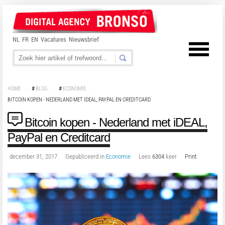
NL
FR
EN
Vacatures
Nieuwsbrief
HOME
/
#
BLOG
/
#
ECONOMIE
/
BITCOIN KOPEN - NEDERLAND MET IDEAL, PAYPAL EN CREDITCARD
Bitcoin kopen - Nederland met iDEAL,
PayPal en Creditcard
december 31, 2017
Gepubliceerd in
Economie
Lees
6304
keer
Print