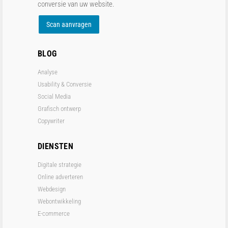
conversie van uw website.
Scan aanvragen
BLOG
Analyse
Usability & Conversie
Social Media
Grafisch ontwerp
Copywriter
DIENSTEN
Digitale strategie
Online adverteren
Webdesign
Webontwikkeling
E-commerce