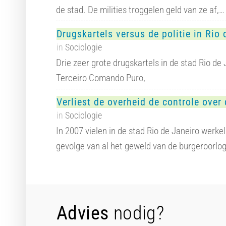
de stad. De milities troggelen geld van ze af,…
Drugskartels versus de politie in Rio 
in
Sociologie
Drie zeer grote drugskartels in de stad Rio 
Terceiro Comando Puro,
Verliest de overheid de controle over
in
Sociologie
In 2007 vielen in de stad Rio de Janeiro werke
gevolge van al het geweld van de burgeroorlo
Advies
nodig?