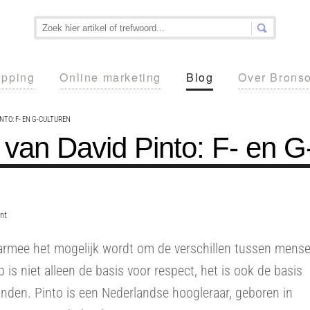
pping
Online marketing
Blog
Over Brons
TO: F- EN G-CULTUREN
 van David Pinto: F- en G
int
armee het mogelijk wordt om de verschillen tussen mens
p is niet alleen de basis voor respect, het is ook de basis
den. Pinto is een Nederlandse hoogleraar, geboren in