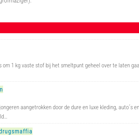
(grofmaziger).
s om 1 kg vaste stof bij het smeltpunt geheel over te laten ga
en
ongeren aangetrokken door de dure en luxe kleding, auto´s e
eld…
 drugsmaffia