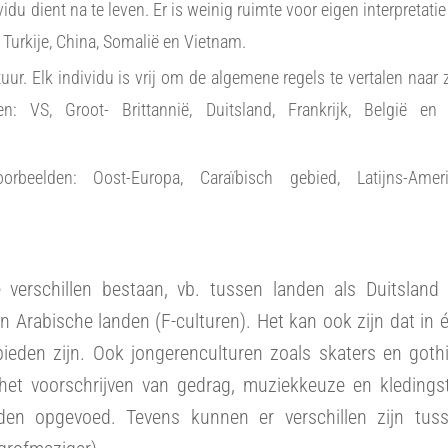
vidu dient na te leven. Er is weinig ruimte voor eigen interpretatie
Turkije, China, Somalië en Vietnam.
r. Elk individu is vrij om de algemene regels te vertalen naar z
den: VS, Groot- Brittannië, Duitsland, Frankrijk, België en
eelden: Oost-Europa, Caraïbisch gebied, Latijns-Ameri
 verschillen bestaan, vb. tussen landen als Duitsland
en Arabische landen (F-culturen). Het kan ook zijn dat in 
ebieden zijn. Ook jongerenculturen zoals skaters en goth
het voorschrijven van gedrag, muziekkeuze en kledingsti
rden opgevoed. Tevens kunnen er verschillen zijn tus