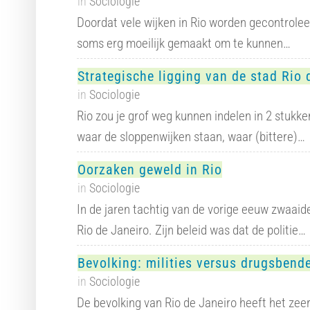
in
Sociologie
Doordat vele wijken in Rio worden gecontrolee
soms erg moeilijk gemaakt om te kunnen…
Strategische ligging van de stad Rio 
in
Sociologie
Rio zou je grof weg kunnen indelen in 2 stukken
waar de sloppenwijken staan, waar (bittere)…
Oorzaken geweld in Rio
in
Sociologie
In de jaren tachtig van de vorige eeuw zwaaid
Rio de Janeiro. Zijn beleid was dat de politie…
Bevolking: milities versus drugsbend
in
Sociologie
De bevolking van Rio de Janeiro heeft het zeer