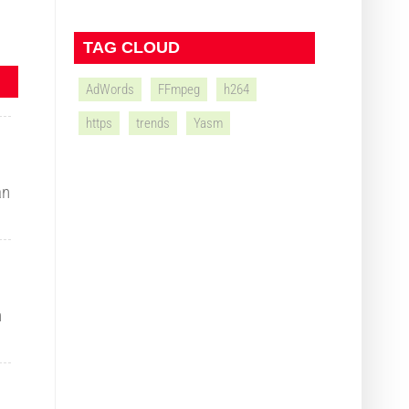
TAG CLOUD
AdWords
FFmpeg
h264
https
trends
Yasm
an
n