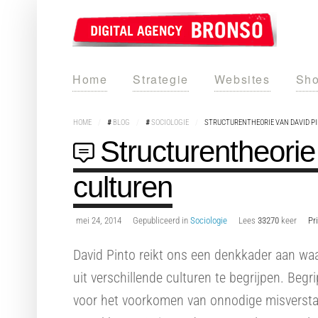
Home
Strategie
Websites
Sho
HOME
/
#
BLOG
/
#
SOCIOLOGIE
/
STRUCTURENTHEORIE VAN DAVID PIN
Structurentheorie
culturen
mei 24, 2014
Gepubliceerd in
Sociologie
Lees
33270
keer
Pr
David Pinto reikt ons een denkkader aan wa
uit verschillende culturen te begrijpen. Begri
voor het voorkomen van onnodige misverstan