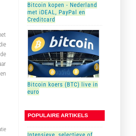
Bitcoin kopen - Nederland
met iDEAL, PayPal en
Creditcard
met
die
 de
aar
 en
Bitcoin koers (BTC) live in
euro
POPULAIRE ARTIKELS
tie
Intensieve, selectieve of