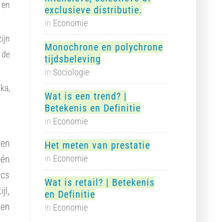
 en
exclusieve distributie.
in
Economie
ijn
Monochrone en polychrone
 de
tijdsbeleving
in
Sociologie
ka,
Wat is een trend? |
Betekenis en Definitie
in
Economie
 en
Het meten van prestatie
één
in
Economie
ics
Wat is retail? | Betekenis
jl,
en Definitie
sen
in
Economie