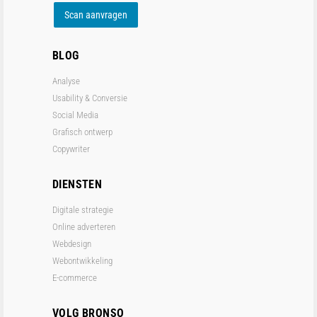
Scan aanvragen
BLOG
Analyse
Usability & Conversie
Social Media
Grafisch ontwerp
Copywriter
DIENSTEN
Digitale strategie
Online adverteren
Webdesign
Webontwikkeling
E-commerce
VOLG BRONSO