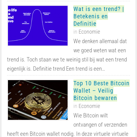
Wat is een trend? |
Betekenis en
Definitie
in
Economie
We denken allemaal dat
we goed weten wat een
trend is. Toch staan we te weinig stil bij wat een trend
eigenlijk is. Definitie trend Een trend is een…
Top 10 Beste Bitcoin
Wallet – Veilig
Bitcoin bewaren
in
Economie
Wie Bitcoin wilt
ontvangen of verzenden
heeft een Bitcoin wallet nodig. In deze virtuele virtuele