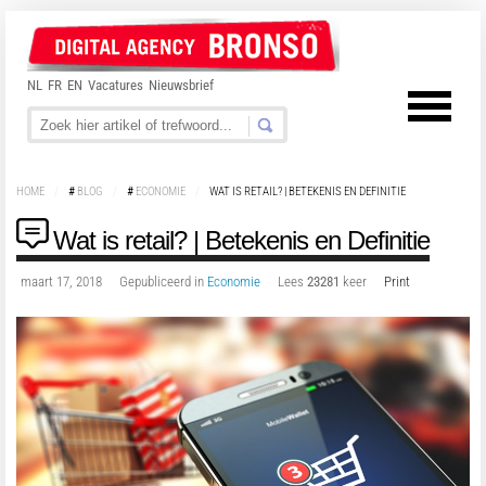
NL
FR
EN
Vacatures
Nieuwsbrief
HOME
/
#
BLOG
/
#
ECONOMIE
/
WAT IS RETAIL? | BETEKENIS EN DEFINITIE
Wat is retail? | Betekenis en Definitie
maart 17, 2018
Gepubliceerd in
Economie
Lees
23281
keer
Print