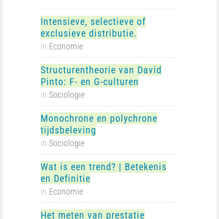
Intensieve, selectieve of
exclusieve distributie.
in
Economie
Structurentheorie van David
Pinto: F- en G-culturen
in
Sociologie
Monochrone en polychrone
tijdsbeleving
in
Sociologie
Wat is een trend? | Betekenis
en Definitie
in
Economie
Het meten van prestatie