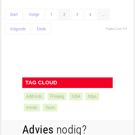
Start
Vorige
1
2
3
4
…
Volgende
Einde
Pagina 2 van 214
TAG CLOUD
AdWords
FFmpeg
h264
https
trends
Yasm
Advies
nodig?