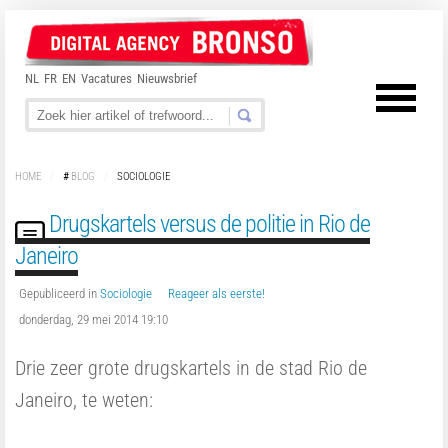
NL
FR
EN
Vacatures
Nieuwsbrief
HOME
/
#
BLOG
/
SOCIOLOGIE
Drugskartels versus de politie in Rio de
Janeiro
Gepubliceerd in
Sociologie
Reageer als eerste!
donderdag, 29 mei 2014 19:10
Drie zeer grote drugskartels in de stad Rio de
Janeiro, te weten: