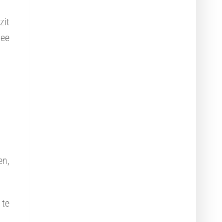
zit
mee
en,
 te