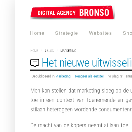
Home
Strategie
Websites
Sho
HOME
/
#
BLOG
/
MARKETING
Het nieuwe uitwisse
Gepubliceerd in
Marketing
Reageer als eerste!
vrijdag, 31 janu
Men kan stellen dat marketing sloeg op de 
toe in een context van toenemende en gev
stilaan heterogeen wordende consumenten
De macht van de kopers neemt stilaan toe.