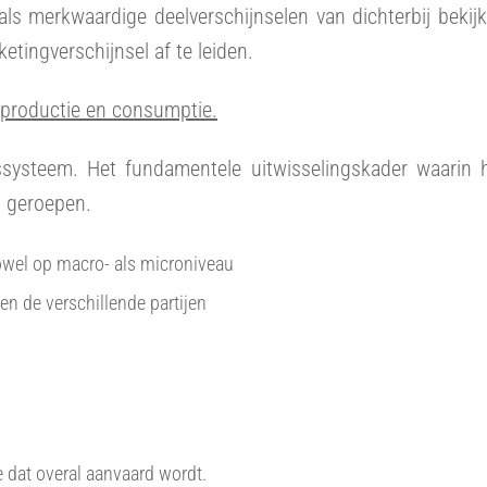
als merkwaardige deelverschijnselen van dichterbij bekij
tingverschijnsel af te leiden.
 productie en consumptie.
gssysteem. Het fundamentele uitwisselingskader waarin 
n geroepen.
owel op macro- als microniveau
 de verschillende partijen
 dat overal aanvaard wordt.