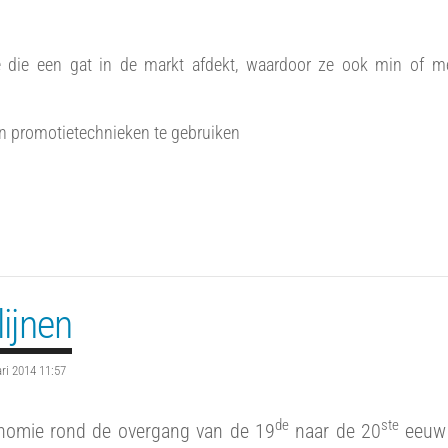
e die een gat in de markt afdekt, waardoor ze ook min of m
 en promotietechnieken te gebruiken
lijnen
ari 2014 11:57
de
ste
onomie rond de overgang van de 19
naar de 20
eeuw 