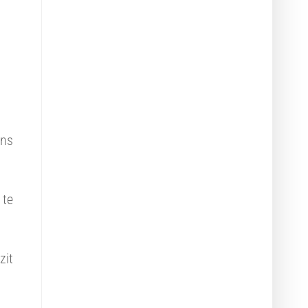
ens
 te
zit