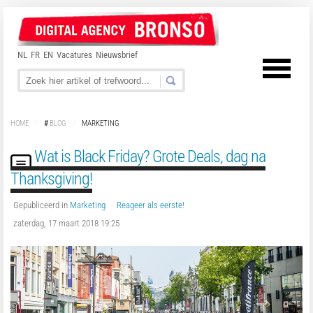
NL
FR
EN
Vacatures
Nieuwsbrief
HOME
/
#
BLOG
/
MARKETING
Wat is Black Friday? Grote Deals, dag na
Thanksgiving!
Gepubliceerd in
Marketing
Reageer als eerste!
zaterdag, 17 maart 2018 19:25