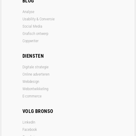
BLOG
Analyse
Usability & Conversie
Social Media
Grafisch ontwerp
Copywriter
DIENSTEN
Digitale strategie
Online adverteren
Webdesign
Webontwikkeling
E-commerce
VOLG BRONSO
LinkedIn
Facebook