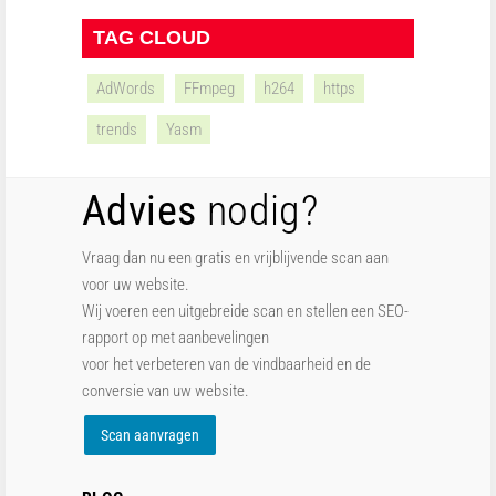
TAG CLOUD
AdWords
FFmpeg
h264
https
trends
Yasm
Advies
nodig?
Vraag dan nu een gratis en vrijblijvende scan aan
voor uw website.
Wij voeren een uitgebreide scan en stellen een SEO-
rapport op met aanbevelingen
voor het verbeteren van de vindbaarheid en de
conversie van uw website.
Scan aanvragen