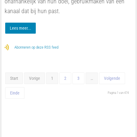
onafhankelijk van hun doel, gebruikmaken van een
kanaal dat bij hun past.
Lees meer...
Abonneren op deze RSS feed
Start
Vorige
1
2
3
…
Volgende
Einde
Pagina 1 van 474