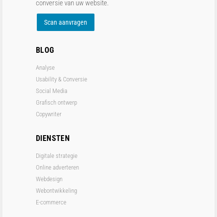
conversie van uw website.
Scan aanvragen
BLOG
Analyse
Usability & Conversie
Social Media
Grafisch ontwerp
Copywriter
DIENSTEN
Digitale strategie
Online adverteren
Webdesign
Webontwikkeling
E-commerce