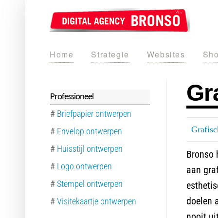
Home
Strategie
Websites
Sho
Gr
Professioneel
#
Briefpapier ontwerpen
Grafis
#
Envelop ontwerpen
#
Huisstijl ontwerpen
Bronso h
#
Logo ontwerpen
aan graf
#
Stempel ontwerpen
esthetis
doelen a
#
Visitekaartje ontwerpen
nooit ui