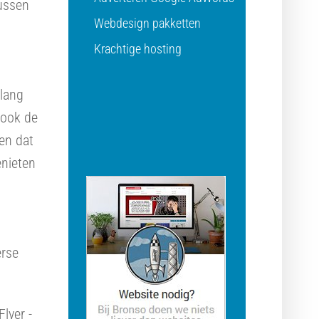
tussen
Webdesign pakketten
Krachtige hosting
elang
t ook de
en dat
enieten
erse
lyer -