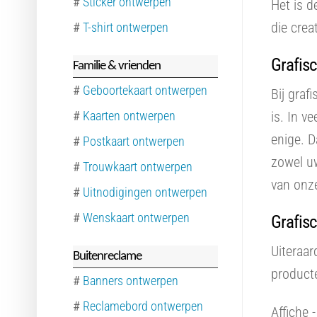
#
Sticker ontwerpen
Het is d
die crea
#
T-shirt ontwerpen
Grafisc
Familie & vrienden
#
Geboortekaart ontwerpen
Bij graf
#
Kaarten ontwerpen
is. In v
enige. 
#
Postkaart ontwerpen
zowel u
#
Trouwkaart ontwerpen
van onz
#
Uitnodigingen ontwerpen
#
Wenskaart ontwerpen
Grafis
Uiteraar
Buitenreclame
product
#
Banners ontwerpen
#
Reclamebord ontwerpen
Affiche 