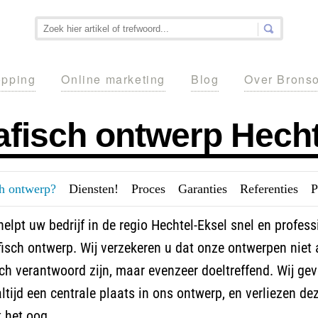
pping
Online marketing
Blog
Over Brons
afisch ontwerp Hecht
ch ontwerp?
---
Diensten!
---
Proces
---
Garanties
---
Referenties
---
P
elpt uw bedrijf in de regio Hechtel-Eksel snel en profess
isch ontwerp. Wij verzekeren u dat onze ontwerpen niet 
ch verantwoord zijn, maar evenzeer doeltreffend. Wij ge
ltijd een centrale plaats in ons ontwerp, en verliezen de
t het oog.