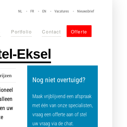
NL
FR
EN
Vacatures
Nieuwsbrief
o
Portfolio
Contact
Offerte
el-Eksel
rijzen
Nog niet overtuigd?
ioneel
Maak vrijblijvend een afspraak
alleen
met één van onze specialisten,
ven uw
vraag een offerte aan of stel
ze
uw vraag via de chat.