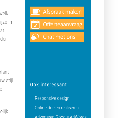
 welk
jze in
dat
nder
klant
w stijl
Ook interessant
te
Responsive design
Online doelen realiseren
lijk.
Adverteren Google AdWords