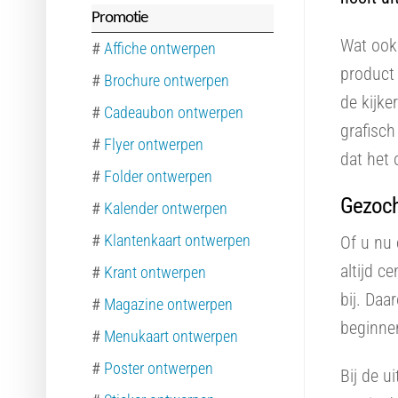
Promotie
Wat ook 
#
Affiche ontwerpen
product 
#
Brochure ontwerpen
de kijke
#
Cadeaubon ontwerpen
grafisc
#
Flyer ontwerpen
dat het 
#
Folder ontwerpen
Gezoch
#
Kalender ontwerpen
#
Klantenkaart ontwerpen
Of u nu 
altijd c
#
Krant ontwerpen
bij. Daa
#
Magazine ontwerpen
beginnen
#
Menukaart ontwerpen
#
Poster ontwerpen
Bij de u