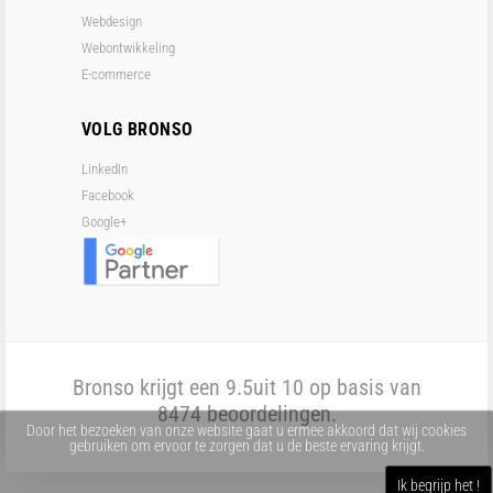
Webdesign
Webontwikkeling
E-commerce
VOLG BRONSO
LinkedIn
Facebook
Google+
Bronso krijgt een
9.5
uit 10 op basis van
8474
beoordelingen.
Door het bezoeken van onze website gaat u ermee akkoord dat wij cookies
gebruiken om ervoor te zorgen dat u de beste ervaring krijgt.
Ik begrijp het !