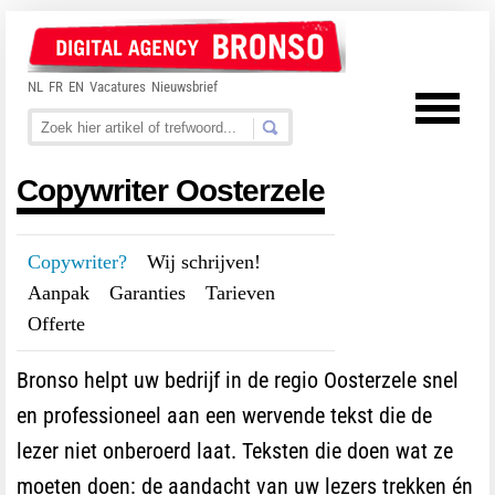
NL
FR
EN
Vacatures
Nieuwsbrief
Copywriter Oosterzele
Copywriter?
---
Wij schrijven!
---
Aanpak
---
Garanties
---
Tarieven
---
Offerte
Bronso helpt uw bedrijf in de regio Oosterzele snel
en professioneel aan een wervende tekst die de
lezer niet onberoerd laat. Teksten die doen wat ze
moeten doen: de aandacht van uw lezers trekken én