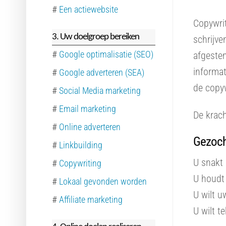
#
Een actiewebsite
Copywrit
3. Uw doelgroep bereiken
schrijve
#
Google optimalisatie (SEO)
afgestem
informat
#
Google adverteren (SEA)
de copyw
#
Social Media marketing
#
Email marketing
De krach
#
Online adverteren
Gezoch
#
Linkbuilding
U snakt 
#
Copywriting
U houdt 
#
Lokaal gevonden worden
U wilt 
#
Affiliate marketing
U wilt t