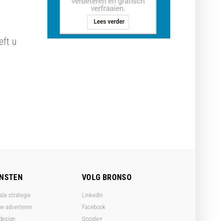
eft u
ENSTEN
VOLG BRONSO
ale strategie
LinkedIn
ne adverteren
Facebook
design
Google+