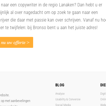
naar een copywriter in de regio Lanaken? Dan hebt u er
jnlijk al over nagedacht om op zoek te gaan naar een
rijver die daar met passie kan over schrijven. Vanaf nu ho
ger te twijfelen: bij Bronso bent u aan het juiste adres!
BLOG
DI
Analyse
Digit
website.
Usability & Conversie
Onli
t op met aanbevelingen
Social Media
Web