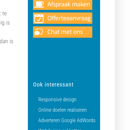
 te
ig is
 dan is
Ook interessant
Responsive design
Online doelen realiseren
Adverteren Google AdWords