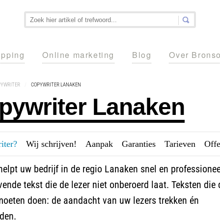
pping
Online marketing
Blog
Over Brons
PYWRITER
/
COPYWRITER LANAKEN
pywriter Lanaken
iter?
---
Wij schrijven!
---
Aanpak
---
Garanties
---
Tarieven
---
Offe
elpt uw bedrijf in de regio Lanaken snel en professione
ende tekst die de lezer niet onberoerd laat. Teksten die
moeten doen: de aandacht van uw lezers trekken én
den.