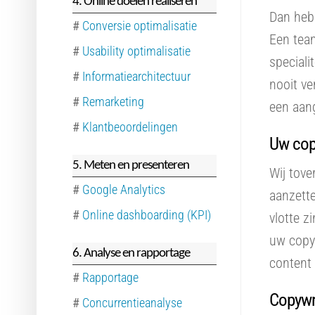
4. Online doelen realiseren
Dan heb
#
Conversie optimalisatie
Een team
#
Usability optimalisatie
speciali
#
Informatiearchitectuur
nooit ve
#
Remarketing
een aang
#
Klantbeoordelingen
Uw copy
5. Meten en presenteren
Wij tove
#
Google Analytics
aanzette
#
Online dashboarding (KPI)
vlotte z
uw copy
6. Analyse en rapportage
content 
#
Rapportage
Copywri
#
Concurrentieanalyse