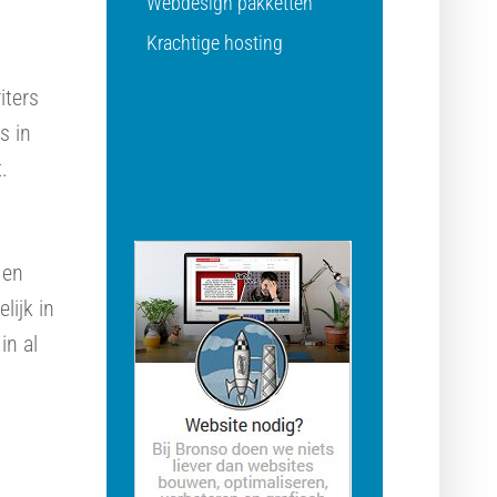
Webdesign pakketten
Krachtige hosting
iters
s in
.
 en
lijk in
in al