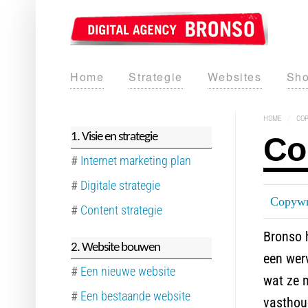
Home
Strategie
Websites
Sho
HOME
/
CO
1. Visie en strategie
Co
#
Internet marketing plan
#
Digitale strategie
Copywr
#
Content strategie
Bronso h
2. Website bouwen
een werv
#
Een nieuwe website
wat ze 
#
Een bestaande website
vasthou