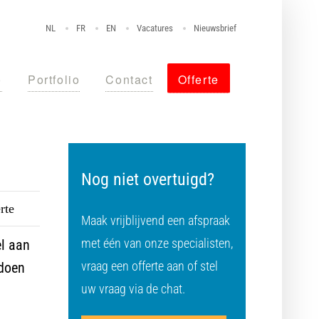
NL
FR
EN
Vacatures
Nieuwsbrief
o
Portfolio
Contact
Offerte
Nog niet overtuigd?
rte
Maak vrijblijvend een afspraak
met één van onze specialisten,
el aan
vraag een offerte aan of stel
 doen
uw vraag via de chat.