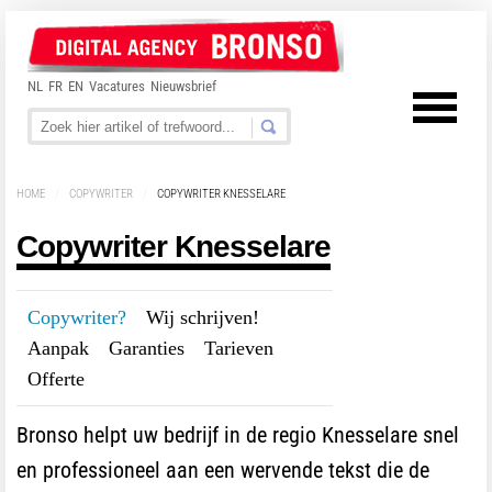
NL
FR
EN
Vacatures
Nieuwsbrief
HOME
/
COPYWRITER
/
COPYWRITER KNESSELARE
Copywriter Knesselare
Copywriter?
---
Wij schrijven!
---
Aanpak
---
Garanties
---
Tarieven
---
Offerte
Bronso helpt uw bedrijf in de regio Knesselare snel
en professioneel aan een wervende tekst die de