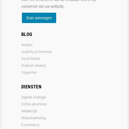
conversie van uw website.
Scan aanvragen
BLOG
Analyse
Usability & Conversie
Social Media
Grafisch ontwerp
Copywriter
DIENSTEN
Digitale strategie
Online adverteren
Webdesign
Webontwikkeling
E-commerce