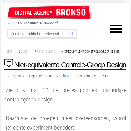
NL
FR
EN
Vacatures
Nieuwsbrief
HOME
/
#
BLOG
/
#
PSYCHOLOGIE
/
NIET-EQUIVALENTE CONTROLE-GROEP DESIGN
Niet-equivalente Controle-Groep Design
mei 26, 2014
Gepubliceerd in
Psychologie
Lees
3390
keer
Print
-Zie ook hfst 10 de pretest-posttest natuurlijke
controlegroep design
-Naarmate de groepen meer overeenkomen, wordt
het echte experiment benaderd