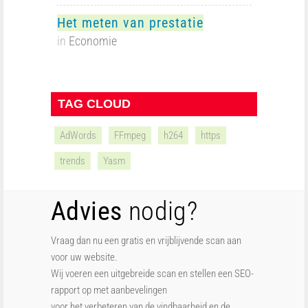
Het meten van prestatie
in
Economie
TAG CLOUD
AdWords
FFmpeg
h264
https
trends
Yasm
Advies
nodig?
Vraag dan nu een gratis en vrijblijvende scan aan
voor uw website.
Wij voeren een uitgebreide scan en stellen een SEO-
rapport op met aanbevelingen
voor het verbeteren van de vindbaarheid en de