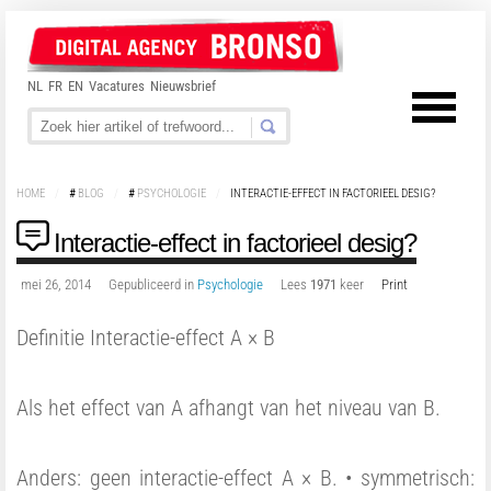
NL
FR
EN
Vacatures
Nieuwsbrief
HOME
/
#
BLOG
/
#
PSYCHOLOGIE
/
INTERACTIE-EFFECT IN FACTORIEEL DESIG?
Interactie-effect in factorieel desig?
mei 26, 2014
Gepubliceerd in
Psychologie
Lees
1971
keer
Print
Definitie Interactie-effect A × B
Als het effect van A afhangt van het niveau van B.
Anders: geen interactie-effect A × B. • symmetrisch: