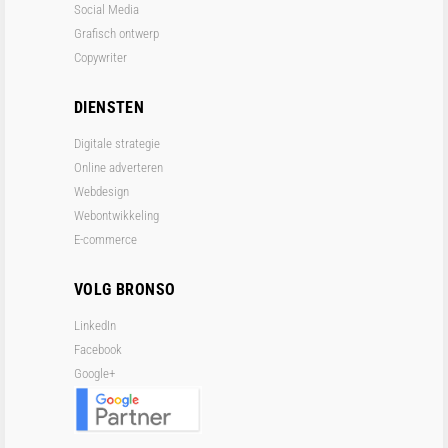
Social Media
Grafisch ontwerp
Copywriter
DIENSTEN
Digitale strategie
Online adverteren
Webdesign
Webontwikkeling
E-commerce
VOLG BRONSO
LinkedIn
Facebook
Google+