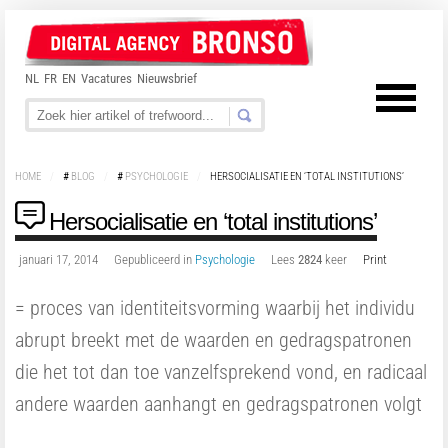
NL
FR
EN
Vacatures
Nieuwsbrief
HOME
/
#
BLOG
/
#
PSYCHOLOGIE
/
HERSOCIALISATIE EN ‘TOTAL INSTITUTIONS’
Hersocialisatie en ‘total institutions’
januari 17, 2014
Gepubliceerd in
Psychologie
Lees
2824
keer
Print
= proces van identiteitsvorming waarbij het individu
abrupt breekt met de waarden en gedragspatronen
die het tot dan toe vanzelfsprekend vond, en radicaal
andere waarden aanhangt en gedragspatronen volgt