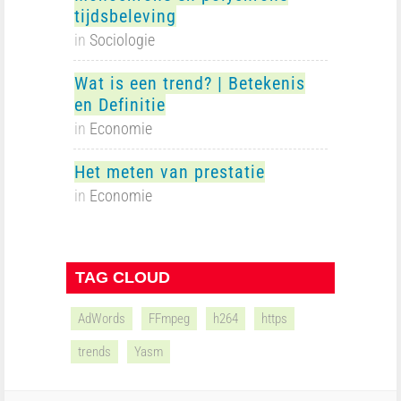
tijdsbeleving
in
Sociologie
Wat is een trend? | Betekenis
en Definitie
in
Economie
Het meten van prestatie
in
Economie
TAG CLOUD
AdWords
FFmpeg
h264
https
trends
Yasm