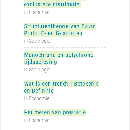
exclusieve distributie.
in
Economie
Structurentheorie van David
Pinto: F- en G-culturen
in
Sociologie
Monochrone en polychrone
tijdsbeleving
in
Sociologie
Wat is een trend? | Betekenis
en Definitie
in
Economie
Het meten van prestatie
in
Economie