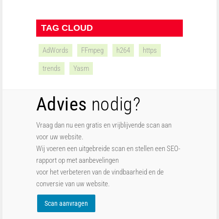
TAG CLOUD
AdWords
FFmpeg
h264
https
trends
Yasm
Advies
nodig?
Vraag dan nu een gratis en vrijblijvende scan aan
voor uw website.
Wij voeren een uitgebreide scan en stellen een SEO-
rapport op met aanbevelingen
voor het verbeteren van de vindbaarheid en de
conversie van uw website.
Scan aanvragen