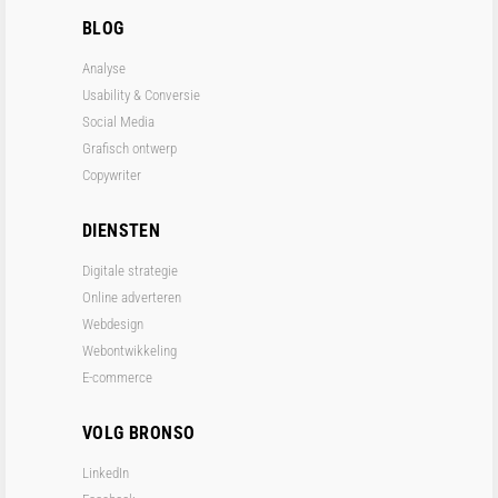
BLOG
Analyse
Usability & Conversie
Social Media
Grafisch ontwerp
Copywriter
DIENSTEN
Digitale strategie
Online adverteren
Webdesign
Webontwikkeling
E-commerce
VOLG BRONSO
LinkedIn