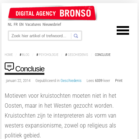
NL
FR
EN
Vacatures
Nieuwsbrief
HOME
/
#
BLOG
/
#
PSYCHOLOGIE
/
#
GESCHIEDENIS
/
CONCLUSIE
Conclusie
januari 22, 2014
Gepubliceerd in
Geschiedenis
Lees
6339
keer
Print
Motieven voor kruistochten moeten niet in het
Oosten, maar in het Westen gezocht worden.
Kruistochten zijn te interpreteren als vorm van
westers expansionisme, zowel op religieus als
politiek gebied.