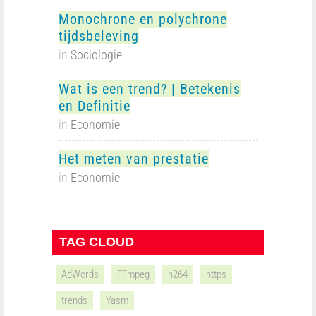
Monochrone en polychrone
tijdsbeleving
in
Sociologie
Wat is een trend? | Betekenis
en Definitie
in
Economie
Het meten van prestatie
in
Economie
TAG CLOUD
AdWords
FFmpeg
h264
https
trends
Yasm