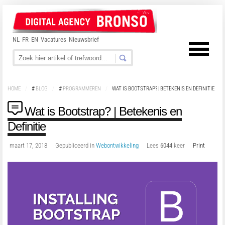
NL
FR
EN
Vacatures
Nieuwsbrief
HOME
/
#
BLOG
/
#
PROGRAMMEREN
/
WAT IS BOOTSTRAP? | BETEKENIS EN DEFINITIE
Wat is Bootstrap? | Betekenis en
Definitie
maart 17, 2018
Gepubliceerd in
Webontwikkeling
Lees
6044
keer
Print