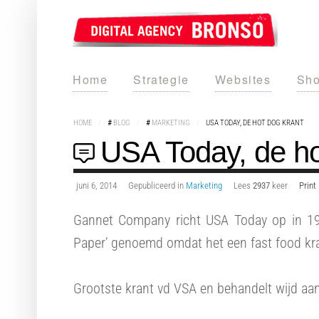
Home
Strategie
Websites
Sho
HOME
/
#
BLOG
/
#
MARKETING
/
USA TODAY, DE HOT DOG KRANT
USA Today, de ho
juni 6, 2014
Gepubliceerd in
Marketing
Lees
2937
keer
Print
Gannet Company richt USA Today op in 198
Paper’ genoemd omdat het een fast food kran
Grootste krant vd VSA en behandelt wijd a