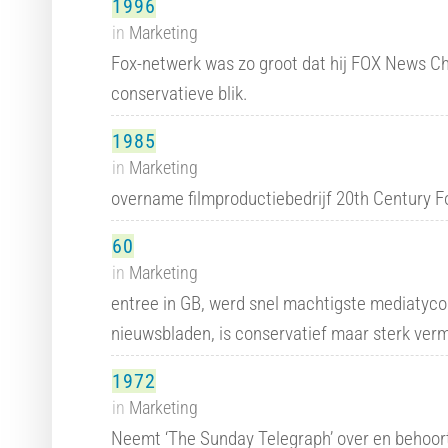
1996
in
Marketing
Fox-netwerk was zo groot dat hij FOX News Cha
conservatieve blik.
1985
in
Marketing
overname filmproductiebedrijf 20th Century F
60
in
Marketing
entree in GB, werd snel machtigste mediatyco
nieuwsbladen, is conservatief maar sterk ver
1972
in
Marketing
Neemt ‘The Sunday Telegraph’ over en behoort 