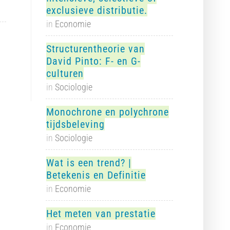
exclusieve distributie.
in
Economie
Structurentheorie van
David Pinto: F- en G-
culturen
in
Sociologie
Monochrone en polychrone
tijdsbeleving
in
Sociologie
Wat is een trend? |
Betekenis en Definitie
in
Economie
Het meten van prestatie
in
Economie