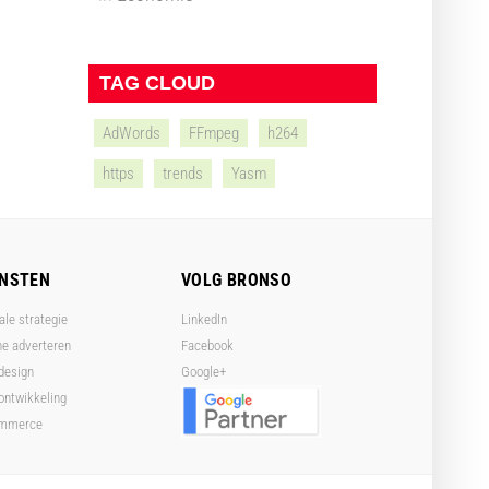
TAG CLOUD
AdWords
FFmpeg
h264
https
trends
Yasm
ENSTEN
VOLG BRONSO
ale strategie
LinkedIn
ne adverteren
Facebook
design
Google+
ntwikkeling
ommerce