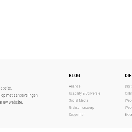
BLOG
DI
Analyse
Digit
website.
Usability & Conversie
Onli
t op met aanbevelingen
Social Media
Web
an uw website.
Grafisch ontwerp
Webo
Copywriter
E-c