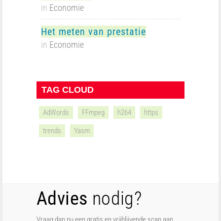
in
Economie
Het meten van prestatie
in
Economie
TAG CLOUD
AdWords
FFmpeg
h264
https
trends
Yasm
Advies
nodig?
Vraag dan nu een gratis en vrijblijvende scan aan