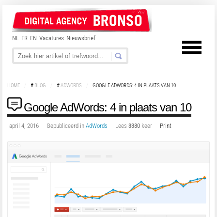
NL
FR
EN
Vacatures
Nieuwsbrief
HOME
/
#
BLOG
/
#
ADWORDS
/
GOOGLE ADWORDS: 4 IN PLAATS VAN 10
Google AdWords: 4 in plaats van 10
april 4, 2016
Gepubliceerd in
AdWords
Lees
3380
keer
Print