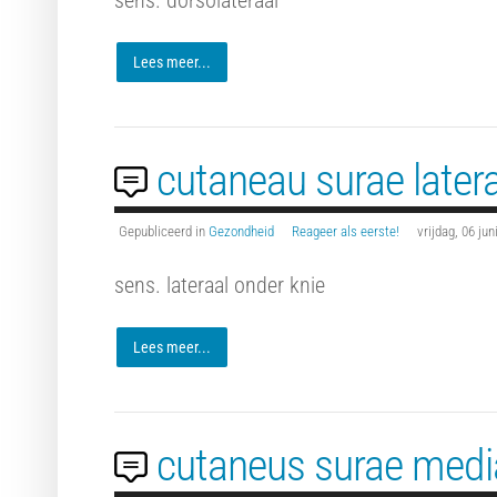
sens. dorsolateraal
Lees meer...
cutaneau surae latera
Gepubliceerd in
Gezondheid
Reageer als eerste!
vrijdag, 06 ju
sens. lateraal onder knie
Lees meer...
cutaneus surae media