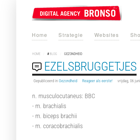
Home
Strategie
Websites
Sho
HOME
/
#
BLOG
/
GEZONDHEID
EZELSBRUGGETJES
Gepubliceerd in
Gezondheid
Reageer als eerste!
vrijdag, 06 ju
n. musculocutaneus: BBC
- m. brachialis
- m. biceps brachii
- m. coracobrachialis