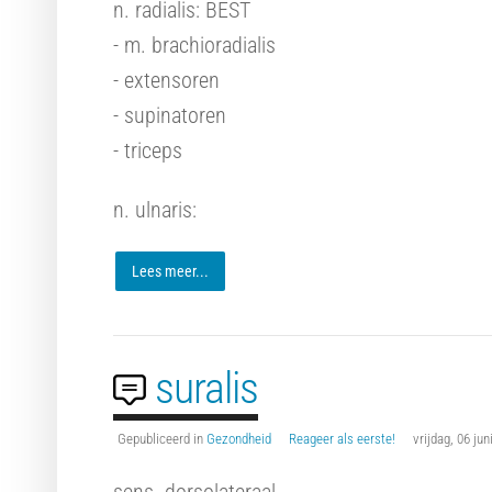
n. radialis: BEST
- m. brachioradialis
- extensoren
- supinatoren
- triceps
n. ulnaris:
Lees meer...
suralis
Gepubliceerd in
Gezondheid
Reageer als eerste!
vrijdag, 06 ju