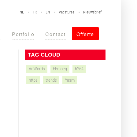
NL
FR
EN
Vacatures
Nieuwsbrief
o
Portfolio
Contact
Offerte
TAG CLOUD
AdWords
FFmpeg
h264
https
trends
Yasm