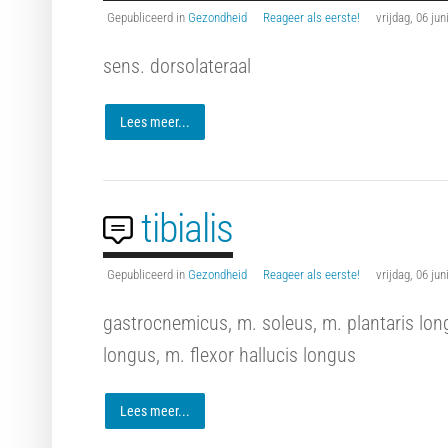
Gepubliceerd in
Gezondheid
Reageer als eerste!
vrijdag, 06 ju
sens. dorsolateraal
Lees meer...
tibialis
Gepubliceerd in
Gezondheid
Reageer als eerste!
vrijdag, 06 ju
gastrocnemicus, m. soleus, m. plantaris longu
longus, m. flexor hallucis longus
Lees meer...