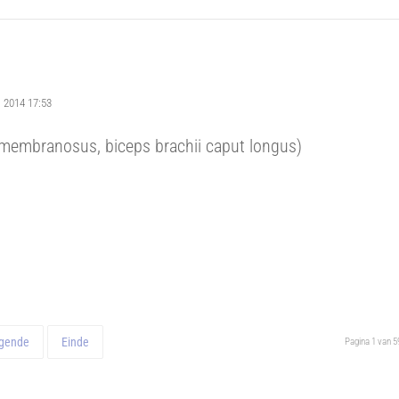
ni 2014 17:53
imembranosus, biceps brachii caput longus)
gende
Einde
Pagina 1 van 5