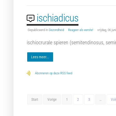
ischiadicus
Gepubliceerd in
Gezondheid
Reageer als eerste!
vrijdag, 06 ju
ischiocrurale spieren (semitendinosus, sem
Lees meer...
Abonneren op deze RSS feed
Start
Vorige
1
2
3
…
Vol