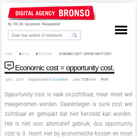
NL
FR
EN
Vacatures
Nieuwsbrief
HOME
/
#
BLOG
/
#
ECONOMIE
/
ECONOMIC COST = OPPORTUNITY COST.
Economic cost = opportunity cost.
juni 1, 2014
Gepubliceerd in
Economie
Lees
1724
keer
Print
Oppurtunity cost is vaak onzichtbaar, maar moet wel
meegenomen worden. Daarentegen is sunk cost wel
zichtbaar en gemaakt dat niet hersteld kan worden.
Het is niet voor alternatief gebruik, dus opportunity
cost is 0. Hoort niet bij economische kosten en moet