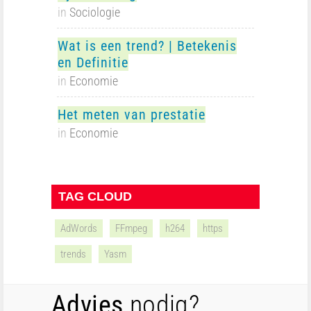
in
Sociologie
Wat is een trend? | Betekenis
en Definitie
in
Economie
Het meten van prestatie
in
Economie
TAG CLOUD
AdWords
FFmpeg
h264
https
trends
Yasm
Advies
nodig?