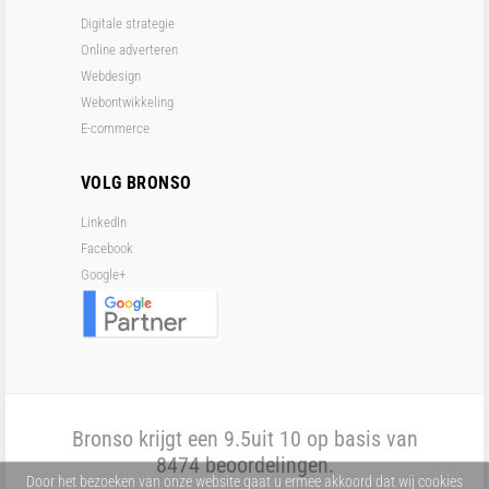
Digitale strategie
Online adverteren
Webdesign
Webontwikkeling
E-commerce
VOLG BRONSO
LinkedIn
Facebook
Google+
Bronso krijgt een
9.5
uit 10 op basis van
8474
beoordelingen.
Door het bezoeken van onze website gaat u ermee akkoord dat wij cookies